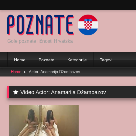
Skip
to
content
Gole poznate ličnosti Hrvatska
Home
Poznate
Kategorije
Tagovi
Home
Actor: Anamarija Džambazov
Video Actor:
Anamarija Džambazov