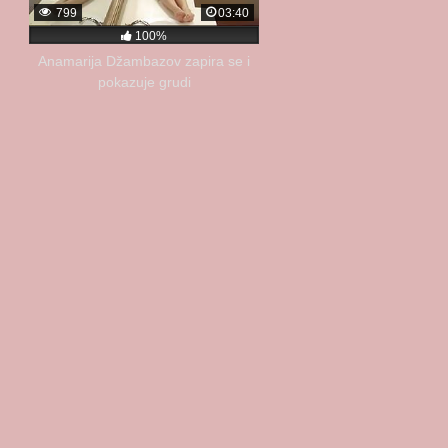
799
03:40
100%
Anamarija Džambazov zapira se i
pokazuje grudi